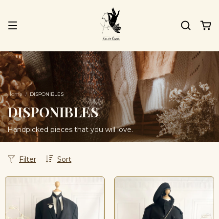
Home
/
DISPONIBLES
DISPONIBLES
Handpicked pieces that you will love.
Filter
Sort