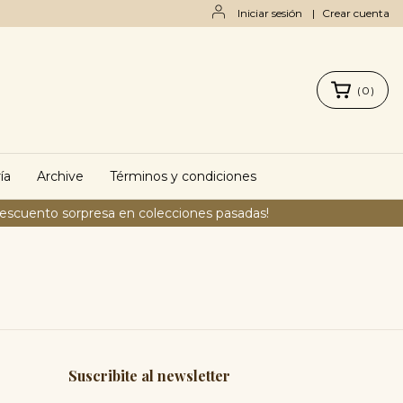
Iniciar sesión
|
Crear cuenta
(
0
)
ía
Archive
Términos y condiciones
descuento sorpresa en colecciones pasadas!
Suscribite al newsletter