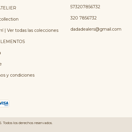
573207856732
TELIER
320 7856732
ollection
dadadealers@gmail.com
rí | Ver todas las colecciones
LEMENTOS
a
e
os y condiciones
 Todos los derechos reservados.