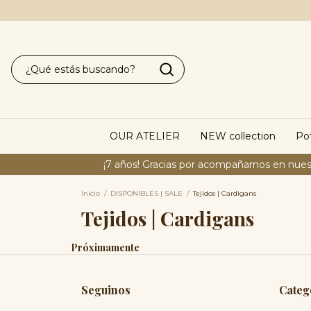
OUR ATELIER
NEW collection
Pot
¡7 años! Gracias por acompañarnos en nues
Inicio
/
DISPONIBLES | SALE
/
Tejidos | Cardigans
Tejidos | Cardigans
Próximamente
Seguinos
Categ