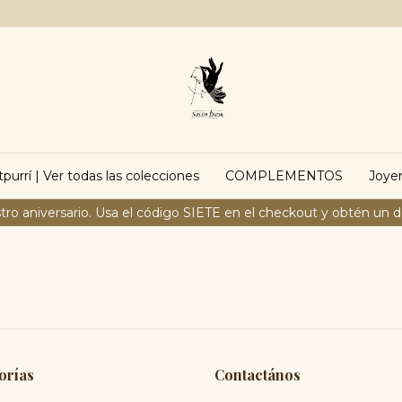
purrí | Ver todas las colecciones
COMPLEMENTOS
Joyer
tro aniversario. Usa el código SIETE en el checkout y obtén un 
orías
Contactános