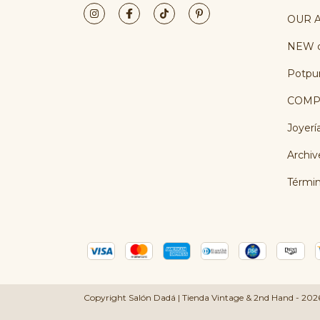
OUR A
NEW c
Potpur
COMP
Joyerí
Archiv
Términ
Copyright Salón Dadá | Tienda Vintage & 2nd Hand - 2026.