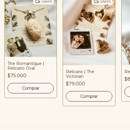
GRATIS
GRATIS
The Romantique |
Relicario Oval
Re
Relicario | The
$75.000
Victorian
$8
$79.000