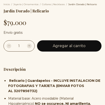
Inicio
/
Joyería | Ornamentos
/
Collares | Necklaces
/
Jardín Dorado | Relicario
Jardín Dorado | Relicario
$79.000
Envío gratis
Descripción
Relicario | Guardapelos - INCLUYE INSTALACION DE
FOTOGRAFIAS Y TARJETA (ENVIAR FOTOS
AL
3207856732
)
Material base: Acero inoxidable (Material
Hipoalergénico)
NO se oscurece, NI amarillenta.