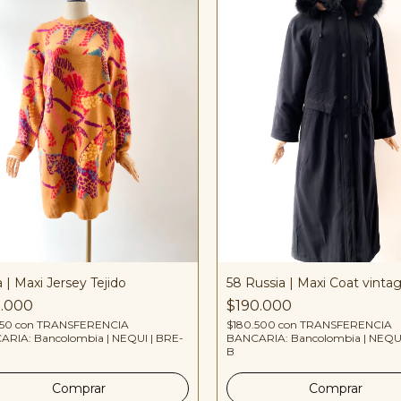
 | Maxi Jersey Tejido
58 Russia | Maxi Coat vinta
5.000
$190.000
750
con
TRANSFERENCIA
$180.500
con
TRANSFERENCIA
RIA: Bancolombia | NEQUI | BRE-
BANCARIA: Bancolombia | NEQUI
B