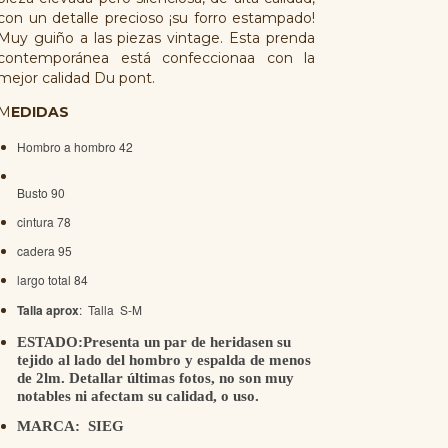
con un detalle precioso ¡su forro estampado!
Muy guiño a las piezas vintage. Esta prenda
contemporánea está confeccionaa con la
mejor calidad Du pont.
M
EDIDAS
Hombro a hombro 42
Busto 90
cintura 78
cadera 95
largo total 84
Talla aprox
: Talla S-M
ESTADO:Presenta un par de heridasen su
tejido al lado del hombro y espalda de menos
de 2lm. Detallar últimas fotos, no son muy
notables ni afectam su calidad, o uso.
MARCA: SIEG