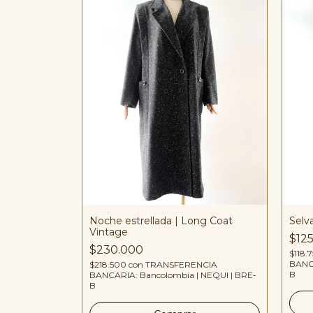
Noche estrellada | Long Coat
Vintage
Selva
Vintage
$12
$230.000
CIA
$118.
 NEQUI | BRE-
BANCA
$218.500
con
TRANSFERENCIA
B
BANCARIA: Bancolombia | NEQUI | BRE-
B