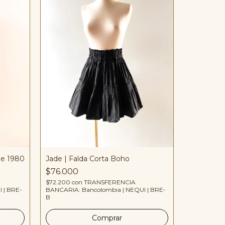
ge 1980
Jade | Falda Corta Boho
ROUGE | 
$76.000
$110.000
$72.200
con
TRANSFERENCIA
 | BRE-
BANCARIA: Bancolombia | NEQUI | BRE-
$104.500
c
B
BANCARIA: 
B