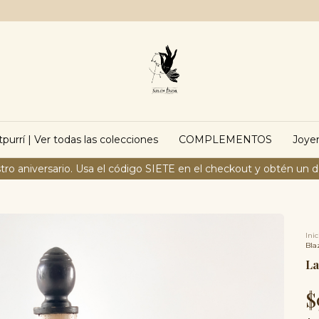
purrí | Ver todas las colecciones
COMPLEMENTOS
Joyer
tro aniversario. Usa el código SIETE en el checkout y obtén un 
Inic
Bla
La
$