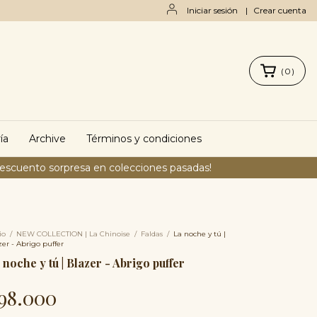
Iniciar sesión
|
Crear cuenta
(
0
)
ía
Archive
Términos y condiciones
descuento sorpresa en colecciones pasadas!
io
/
NEW COLLECTION | La Chinoise
/
Faldas
/
La noche y tú |
zer - Abrigo puffer
 noche y tú | Blazer - Abrigo puffer
98.000