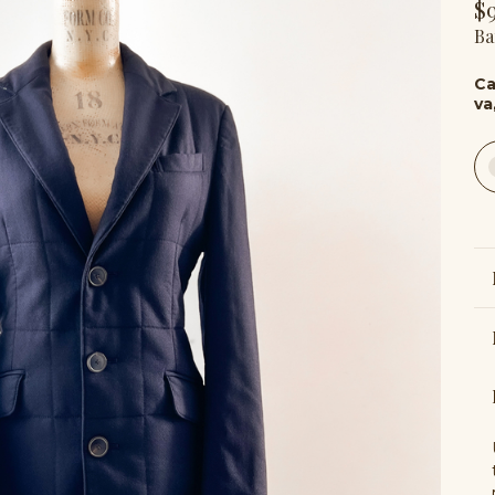
$
Ba
Ca
va