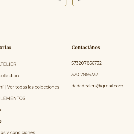
orías
Contactános
573207856732
TELIER
320 7856732
ollection
dadadealers@gmail.com
rí | Ver todas las colecciones
LEMENTOS
a
e
os y condiciones