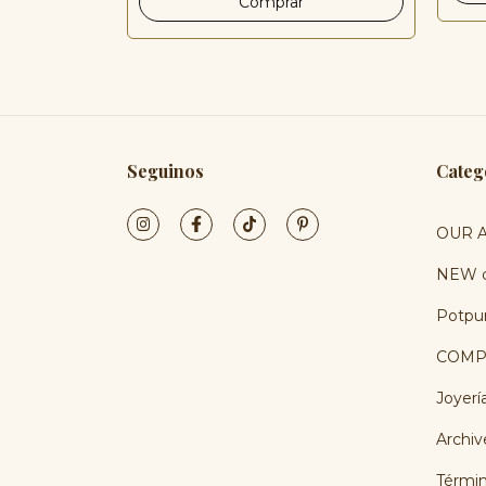
Seguinos
Categ
OUR A
NEW c
Potpur
COMP
Joyerí
Archiv
Términ