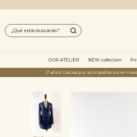
OUR ATELIER
NEW collection
Pot
¡7 años! Gracias por acompañarnos en nues