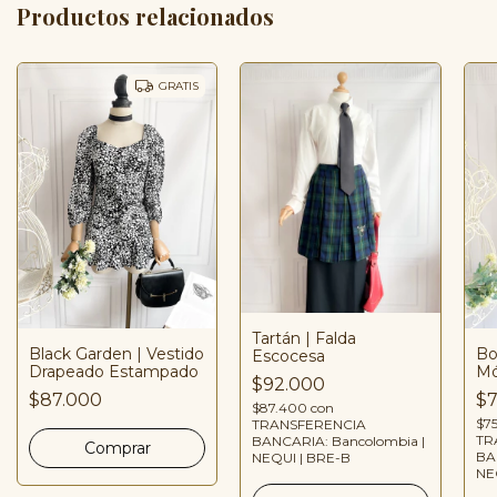
Productos relacionados
GRATIS
Tartán | Falda
Black Garden | Vestido
Bo
Escocesa
Drapeado Estampado
Mó
$92.000
$87.000
$7
$87.400
con
$7
TRANSFERENCIA
TR
BANCARIA: Bancolombia |
BA
NEQUI | BRE-B
NE