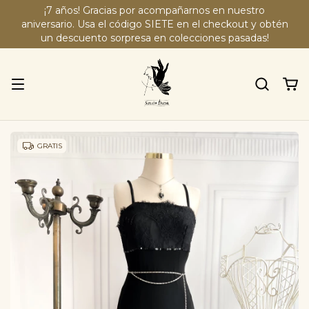
¡7 años! Gracias por acompañarnos en nuestro
aniversario. Usa el código SIETE en el checkout y obtén
un descuento sorpresa en colecciones pasadas!
GRATIS