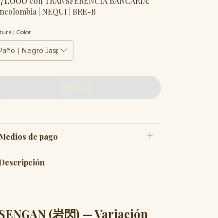
con
TRANSFERENCIA BANCARIA:
ncolombia | NEQUI | BRE-B
tura | Color
Medios de pago
Descripción
SENGAN (岩閃) — Variación