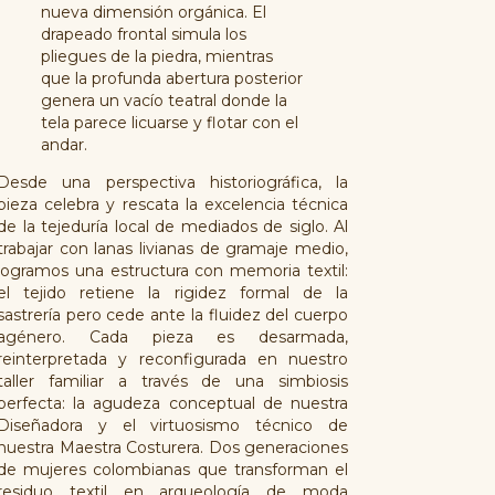
nueva dimensión orgánica. El
drapeado frontal simula los
pliegues de la piedra, mientras
que la profunda abertura posterior
genera un vacío teatral donde la
tela parece licuarse y flotar con el
andar.
Desde una perspectiva historiográfica, la
pieza celebra y rescata la excelencia técnica
de la tejeduría local de mediados de siglo. Al
trabajar con lanas livianas de gramaje medio,
logramos una estructura con memoria textil:
el tejido retiene la rigidez formal de la
sastrería pero cede ante la fluidez del cuerpo
agénero. Cada pieza es desarmada,
reinterpretada y reconfigurada en nuestro
taller familiar a través de una simbiosis
perfecta: la agudeza conceptual de nuestra
Diseñadora y el virtuosismo técnico de
nuestra Maestra Costurera. Dos generaciones
de mujeres colombianas que transforman el
residuo textil en arqueología de moda