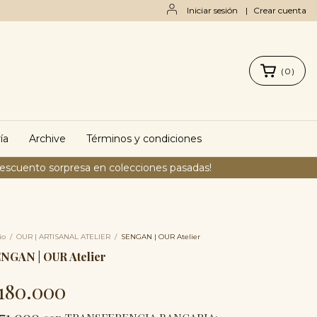
Iniciar sesión
|
Crear cuenta
(
0
)
ía
Archive
Términos y condiciones
descuento sorpresa en colecciones pasadas!
io
/
OUR | ARTISANAL ATELIER
/
SENGAN | OUR Atelier
NGAN | OUR Atelier
180.000
171.000