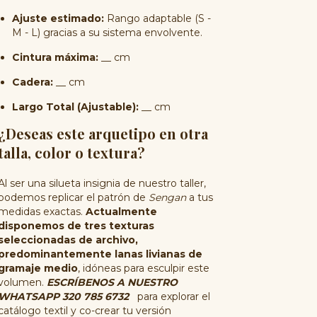
Ajuste estimado:
Rango adaptable (S -
M - L) gracias a su sistema envolvente.
Cintura máxima:
__ cm
Cadera:
__ cm
Largo Total (Ajustable):
__ cm
¿Deseas este arquetipo en otra
talla, color o textura?
Al ser una silueta insignia de nuestro taller,
podemos replicar el patrón de
Sengan
a tus
medidas exactas.
Actualmente
disponemos de tres texturas
seleccionadas de archivo,
predominantemente lanas livianas de
gramaje medio
, idóneas para esculpir este
volumen.
ESCRÍBENOS A NUESTRO
WHATSAPP 320 785 6732
para explorar el
catálogo textil y co-crear tu versión