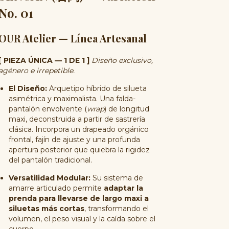
No. 01
OUR Atelier — Línea Artesanal
[ PIEZA ÚNICA — 1 DE 1 ]
Diseño exclusivo,
agénero e irrepetible.
El Diseño:
Arquetipo híbrido de silueta
asimétrica y maximalista. Una falda-
pantalón envolvente (
wrap
) de longitud
maxi, deconstruida a partir de sastrería
clásica. Incorpora un drapeado orgánico
frontal, fajín de ajuste y una profunda
apertura posterior que quiebra la rigidez
del pantalón tradicional.
Versatilidad Modular:
Su sistema de
amarre articulado permite
adaptar la
prenda para llevarse de largo maxi a
siluetas más cortas
, transformando el
volumen, el peso visual y la caída sobre el
cuerpo.