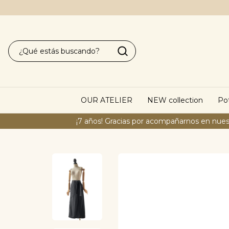
OUR ATELIER
NEW collection
Pot
¡7 años! Gracias por acompañarnos en nues