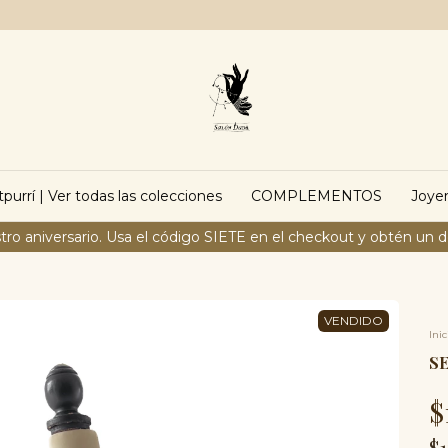
purrí | Ver todas las colecciones
COMPLEMENTOS
Joyer
tro aniversario. Usa el código SIETE en el checkout y obtén un 
Inic
SE
$
$