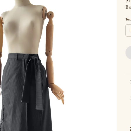
Ba
Tex