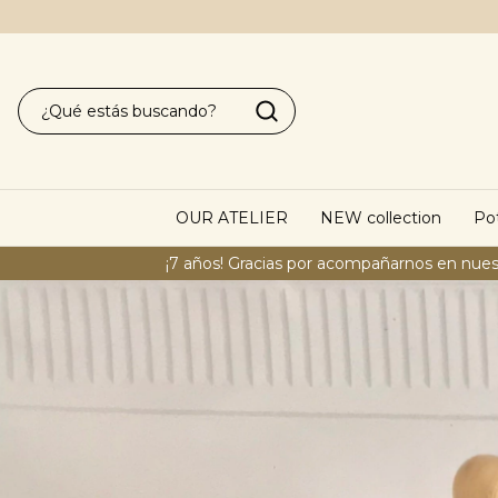
OUR ATELIER
NEW collection
Pot
¡7 años! Gracias por acompañarnos en nues