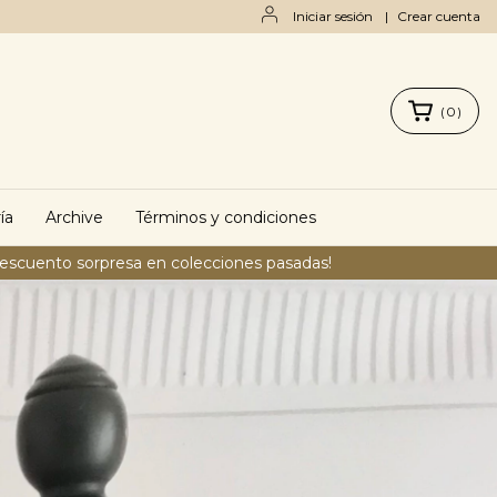
Iniciar sesión
|
Crear cuenta
(
0
)
ía
Archive
Términos y condiciones
descuento sorpresa en colecciones pasadas!