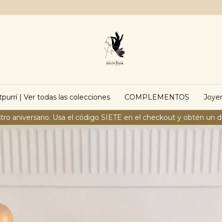
purrí | Ver todas las colecciones
COMPLEMENTOS
Joyer
tro aniversario. Usa el código SIETE en el checkout y obtén un 