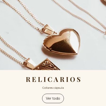
R E L I C A R I O S
Collares cápsula
Ver todo