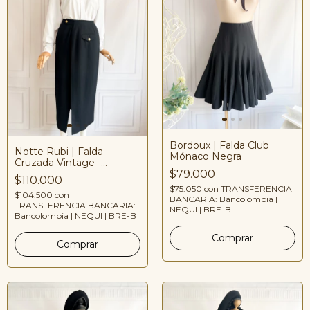
Bordoux | Falda Club
Notte Rubi | Falda
Mónaco Negra
Cruzada Vintage -
$79.000
Reworked
$110.000
$75.050
con
TRANSFERENCIA
$104.500
con
BANCARIA: Bancolombia |
TRANSFERENCIA BANCARIA:
NEQUI | BRE-B
Bancolombia | NEQUI | BRE-B