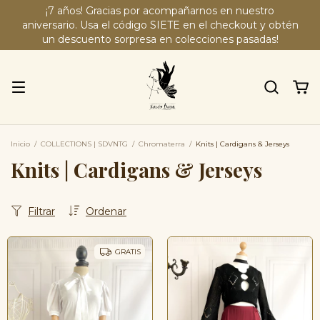
¡7 años! Gracias por acompañarnos en nuestro
aniversario. Usa el código SIETE en el checkout y obtén
un descuento sorpresa en colecciones pasadas!
Inicio
/
COLLECTIONS | SDVNTG
/
Chromaterra
/
Knits | Cardigans & Jerseys
Knits | Cardigans & Jerseys
Filtrar
Ordenar
GRATIS