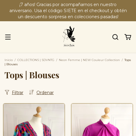
¡7 años! Gracias por acompañarnos en nuestro
aniversario. Usa el código SIETE en el checkout y obtén
un descuento sorpresa en colecciones pasadas!
Inicio
/
COLLECTIONS | SDVNTG
/
Neon Femme | NEW Couleur Collection
/
Tops
| Blouses
Tops | Blouses
Filtrar
Ordenar