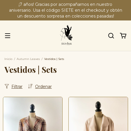
¡7 años! Gracias por acompañarnos en nuestro
aniversario. Usa el código SIETE en el checkout y obtén
un descuento sorpresa en colecciones pasadas!
Inicio
/
Autumn Leaves
/
Vestidos | Sets
Vestidos | Sets
Filtrar
Ordenar