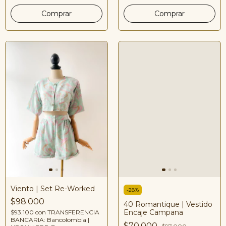
Viento | Set Re-Worked
-
28
%
$98.000
40 Romantique | Vestido
Encaje Campana
$93.100
con
TRANSFERENCIA
BANCARIA: Bancolombia |
$70.000