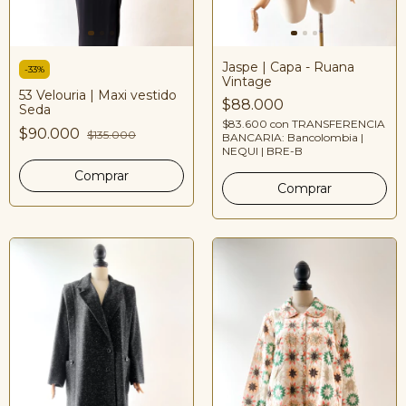
Jaspe | Capa - Ruana
-
33
%
Vintage
53 Velouria | Maxi vestido
$88.000
Seda
$83.600
con
TRANSFERENCIA
$90.000
$135.000
BANCARIA: Bancolombia |
NEQUI | BRE-B