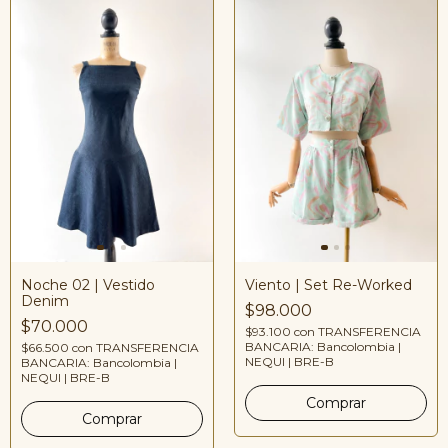
Noche 02 | Vestido
Viento | Set Re-Worked
Denim
$98.000
$70.000
$93.100
con
TRANSFERENCIA
BANCARIA: Bancolombia |
$66.500
con
TRANSFERENCIA
NEQUI | BRE-B
BANCARIA: Bancolombia |
NEQUI | BRE-B