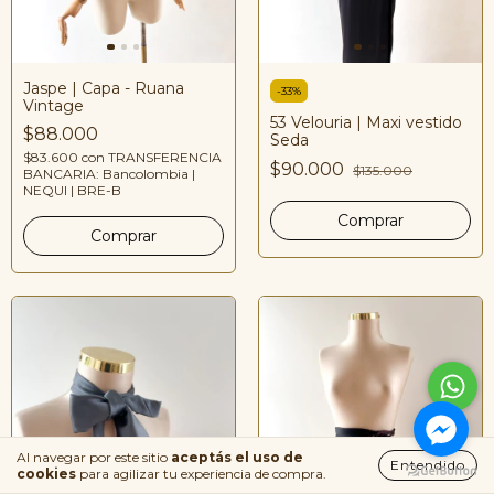
Jaspe | Capa - Ruana
-
33
%
Vintage
53 Velouria | Maxi vestido
$88.000
Seda
$83.600
con
TRANSFERENCIA
$90.000
$135.000
BANCARIA: Bancolombia |
NEQUI | BRE-B
Al navegar por este sitio
aceptás el uso de
Entendido
cookies
para agilizar tu experiencia de compra.