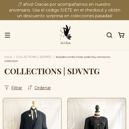
¡7 años! Gracias por acompañarnos en nuestro
aniversario. Usa el código SIETE en el checkout y obtén
un descuento sorpresa en colecciones pasadas!
Inicio
/
COLLECTIONS | SDVNTG
/
breadcrumbs.most-ardently-romance-
collection
COLLECTIONS | SDVNTG
Filtrar
Ordenar