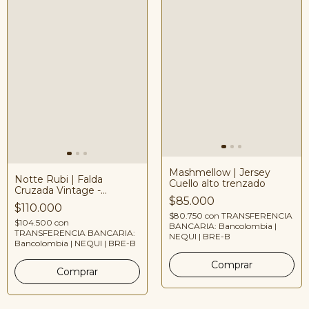
Mashmellow | Jersey
Notte Rubi | Falda
Cuello alto trenzado
Cruzada Vintage -
$85.000
Reworked
$110.000
$80.750
con
TRANSFERENCIA
$104.500
con
BANCARIA: Bancolombia |
TRANSFERENCIA BANCARIA:
NEQUI | BRE-B
Bancolombia | NEQUI | BRE-B