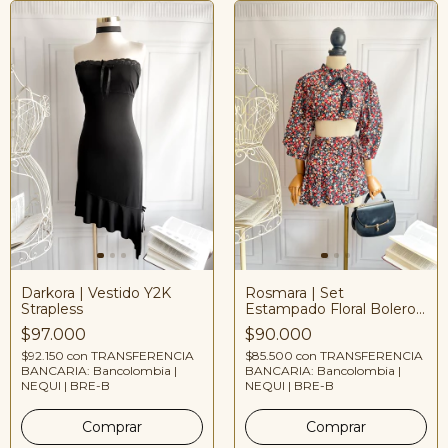
Darkora | Vestido Y2K
Rosmara | Set
Strapless
Estampado Floral Boleros
Colores
$97.000
$90.000
$92.150
con
TRANSFERENCIA
$85.500
con
TRANSFERENCIA
BANCARIA: Bancolombia |
BANCARIA: Bancolombia |
NEQUI | BRE-B
NEQUI | BRE-B