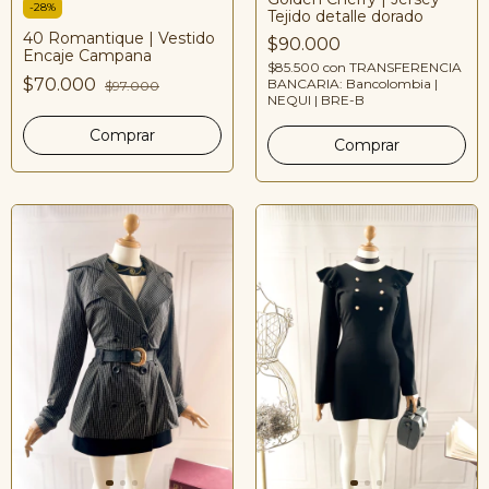
-
28
%
Tejido detalle dorado
40 Romantique | Vestido
$90.000
Encaje Campana
$85.500
con
TRANSFERENCIA
$70.000
BANCARIA: Bancolombia |
$97.000
NEQUI | BRE-B