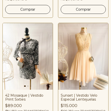
42 Mosaique | Vestido
Sunset | Vestido Velo
Print Sixties
Especial Lentejuelas
$89.000
$115.000
$84.550
con
TRANSFERENCIA
$109.250
con
TRANSFERENCIA