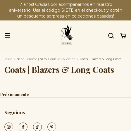
¡7 años! Gracias por acompañarnos en nuestro
aniversario. Usa el código SIETE en el checkout y obtén
un descuento sorpresa en colecciones pasadas!
Inicio
/
Neon Femme | NEW Couleur Collection
/
Coats | Blazers & Long Coats
Coats | Blazers & Long Coats
Próximamente
Seguinos