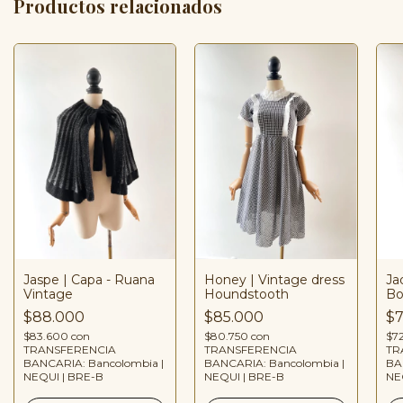
Productos relacionados
Jaspe | Capa - Ruana
Honey | Vintage dress
Ja
Vintage
Houndstooth
Bo
$88.000
$85.000
$7
$83.600
con
$80.750
con
$7
TRANSFERENCIA
TRANSFERENCIA
TR
BANCARIA: Bancolombia |
BANCARIA: Bancolombia |
BA
NEQUI | BRE-B
NEQUI | BRE-B
NE