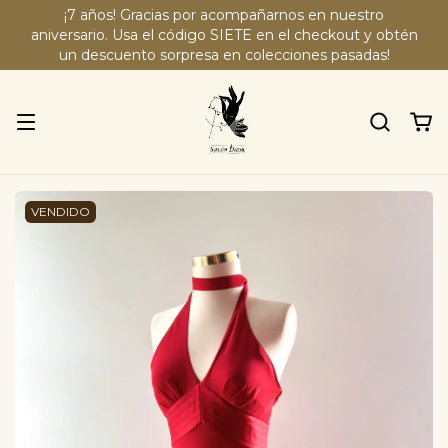
¡7 años! Gracias por acompañarnos en nuestro
aniversario. Usa el código SIETE en el checkout y obtén
un descuento sorpresa en colecciones pasadas!