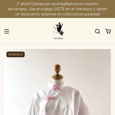
¡7 años! Gracias por acompañarnos en nuestro
aniversario. Usa el código SIETE en el checkout y obtén
un descuento sorpresa en colecciones pasadas!