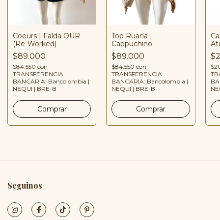
Coeurs | Falda OUR
Top Ruana |
Ca
(Re-Worked)
Cappuchino
Ate
$89.000
$89.000
$2
$84.550
con
$84.550
con
$2
TRANSFERENCIA
TRANSFERENCIA
TR
BANCARIA: Bancolombia |
BANCARIA: Bancolombia |
BA
NEQUI | BRE-B
NEQUI | BRE-B
NE
Seguinos