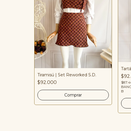
Tart
Tiramisú | Set Reworked S.D.
intage
$92
$92.000
$87.
BANCA
B
CIA
 NEQUI | BRE-