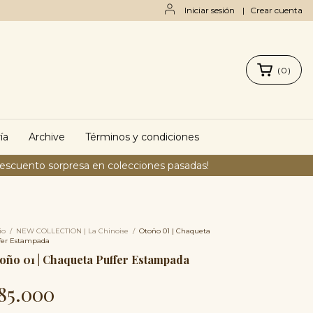
Iniciar sesión
|
Crear cuenta
(
0
)
ía
Archive
Términos y condiciones
descuento sorpresa en colecciones pasadas!
io
/
NEW COLLECTION | La Chinoise
/
Otoño 01 | Chaqueta
fer Estampada
oño 01 | Chaqueta Puffer Estampada
85.000