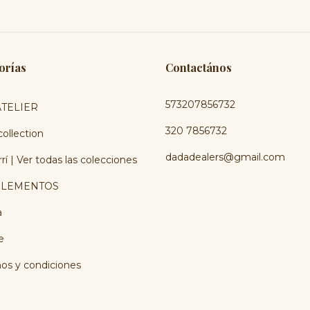
orías
Contactános
573207856732
TELIER
320 7856732
ollection
dadadealers@gmail.com
rí | Ver todas las colecciones
LEMENTOS
a
e
os y condiciones