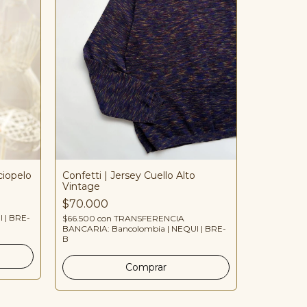
ciopelo
Confetti | Jersey Cuello Alto
Vintage
Golden Che
detalle do
$70.000
 | BRE-
$66.500
con
TRANSFERENCIA
$90.000
BANCARIA: Bancolombia | NEQUI | BRE-
$85.500
co
B
BANCARIA: 
B