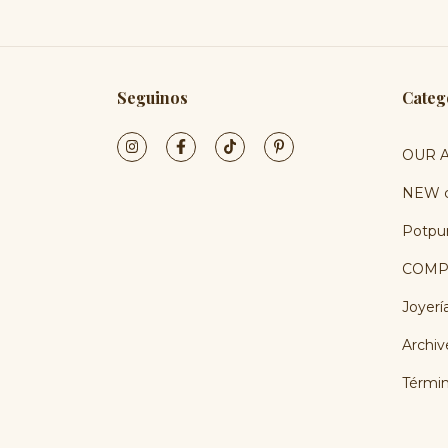
Seguinos
Categ
OUR A
NEW c
Potpur
COMP
Joyerí
Archiv
Términ