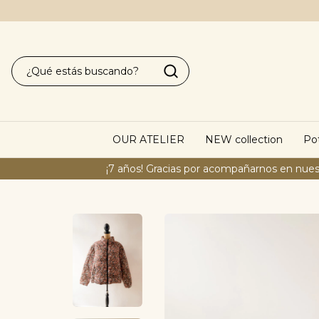
OUR ATELIER
NEW collection
Pot
¡7 años! Gracias por acompañarnos en nues