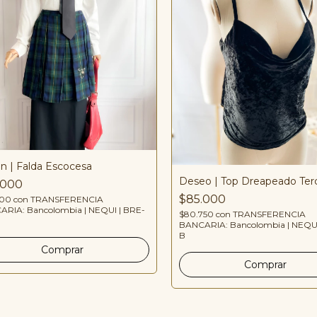
án | Falda Escocesa
Deseo | Top Dreapeado Ter
.000
$85.000
400
con
TRANSFERENCIA
RIA: Bancolombia | NEQUI | BRE-
$80.750
con
TRANSFERENCIA
BANCARIA: Bancolombia | NEQUI
B