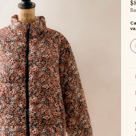
$
Ba
Ca
va