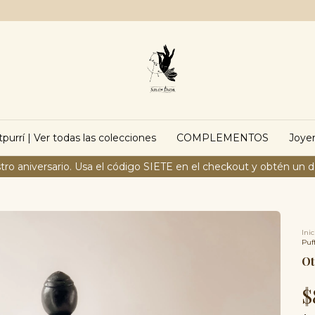
purrí | Ver todas las colecciones
COMPLEMENTOS
Joyer
tro aniversario. Usa el código SIETE en el checkout y obtén un 
Inic
Puf
Ot
$