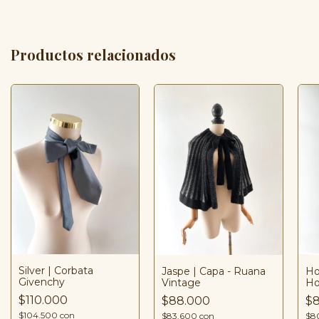
Productos relacionados
Silver | Corbata
Jaspe | Capa - Ruana
Ho
Givenchy
Vintage
Ho
$110.000
$88.000
$8
$104.500
con
$83.600
con
$8