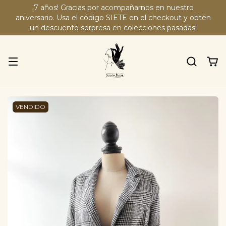
¡7 años! Gracias por acompañarnos en nuestro
aniversario. Usa el código SIETE en el checkout y obtén
un descuento sorpresa en colecciones pasadas!