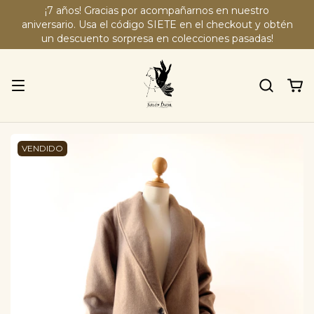
¡7 años! Gracias por acompañarnos en nuestro
aniversario. Usa el código SIETE en el checkout y obtén
un descuento sorpresa en colecciones pasadas!