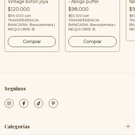
Vintage botón joya
- Abrigo puffer
fa
$120.000
$98.000
$9
$114.000
con
$93.100
con
$9
TRANSFERENCIA
TRANSFERENCIA
TR
BANCARIA: Bancolombia |
BANCARIA: Bancolombia |
BA
NEQUI | BRE-B
NEQUI | BRE-B
NE
Seguinos
Categorías