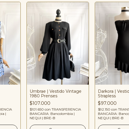
Umbrae | Vestido Vintage
Darkora | Vesti
1980 Prenses
Strapless
$107.000
$97.000
RENCIA
$101.650
con
TRANSFERENCIA
$92.150
con
TRAN
ia |
BANCARIA: Bancolombia |
BANCARIA: Banco
NEQUI | BRE-B
NEQUI | BRE-B