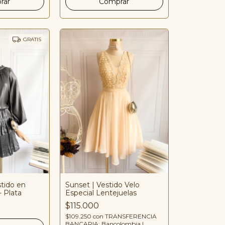
GRATIS
stido en
Sunset | Vestido Velo
 Plata
Especial Lentejuelas
$115.000
$109.250
con
TRANSFERENCIA
BANCARIA: Bancolombia |