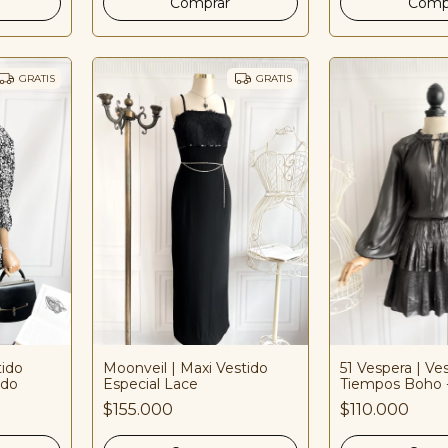
GRATIS
GRATIS
tido
Moonveil | Maxi Vestido
51 Vespera | Ve
ado
Especial Lace
Tiempos Boho -
$155.000
$110.000