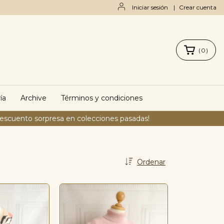
Iniciar sesión
|
Crear cuenta
(
0
)
ía
Archive
Términos y condiciones
descuento sorpresa en colecciones pasadas!
Ordenar