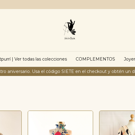
purrí | Ver todas las colecciones
COMPLEMENTOS
Joyer
tro aniversario. Usa el código SIETE en el checkout y obtén un 