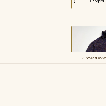
Al navegar por es
Confetti | Jersey Cu
Vintage