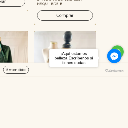
NEQUI | BRE-B
¡Aquí estamos
belleza!Escríbenos si
tienes dudas
Entendido
Fajón
Deseo | Top Dreapeado
Terciopelo