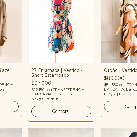
lazer
Otoño | Vesti
27 Enramada | Vestido -
Short Estampado
$89.000
$97.000
RENCIA
$84.550
con
TRAN
ia |
BANCARIA: Banco
$92.150
con
TRANSFERENCIA
NEQUI | BRE-B
BANCARIA: Bancolombia |
NEQUI | BRE-B