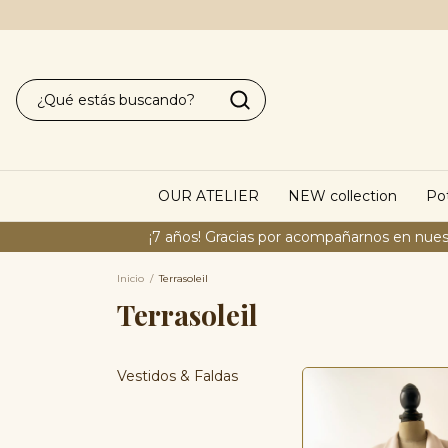
OUR ATELIER
NEW collection
Pot
¡7 años! Gracias por acompañarnos en nues
Inicio
/
Terrasoleil
Terrasoleil
Vestidos & Faldas