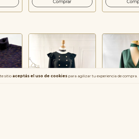
te sitio
aceptás el uso de cookies
para agilizar tu experiencia de compra.
Glam Star | Vestido Escote
ello Alto
Pino | Vestido 
Espalda
$89.000