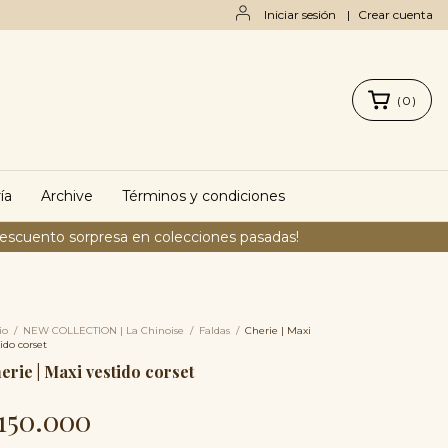
Iniciar sesión
|
Crear cuenta
(
0
)
ía
Archive
Términos y condiciones
descuento sorpresa en colecciones pasadas!
io
/
NEW COLLECTION | La Chinoise
/
Faldas
/
Cherie | Maxi
ido corset
erie | Maxi vestido corset
150.000