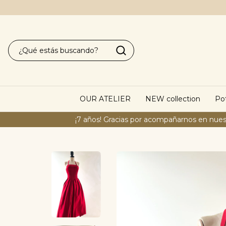
OUR ATELIER
NEW collection
Pot
¡7 años! Gracias por acompañarnos en nues