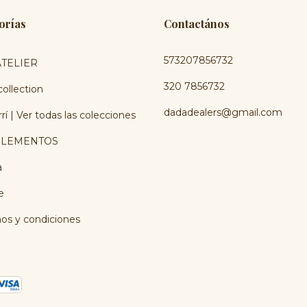
orías
Contactános
573207856732
TELIER
320 7856732
ollection
dadadealers@gmail.com
rí | Ver todas las colecciones
LEMENTOS
a
e
os y condiciones