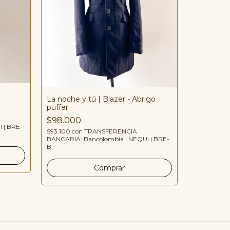
La noche y tú | Blazer - Abrigo
puffer
Selva | Ma
$98.000
$125.000
 | BRE-
$93.100
con
TRANSFERENCIA
$118.750
co
BANCARIA: Bancolombia | NEQUI | BRE-
BANCARIA: 
B
B