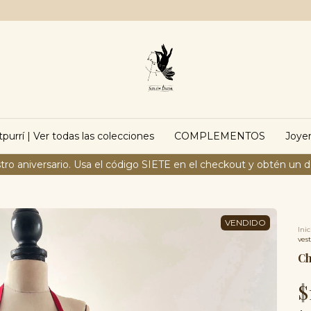
purrí | Ver todas las colecciones
COMPLEMENTOS
Joyer
tro aniversario. Usa el código SIETE en el checkout y obtén un 
Inic
vest
Ch
$