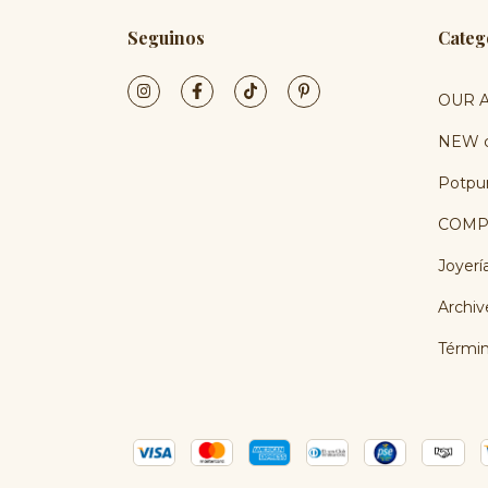
Seguinos
Categ
OUR A
NEW c
Potpur
COMP
Joyerí
Archiv
Términ