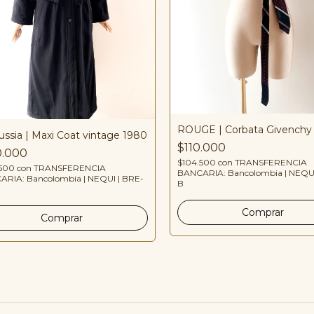
ROUGE | Corbata Givenchy
ussia | Maxi Coat vintage 1980
$110.000
0.000
$104.500
con
TRANSFERENCIA
.500
con
TRANSFERENCIA
BANCARIA: Bancolombia | NEQUI
RIA: Bancolombia | NEQUI | BRE-
B