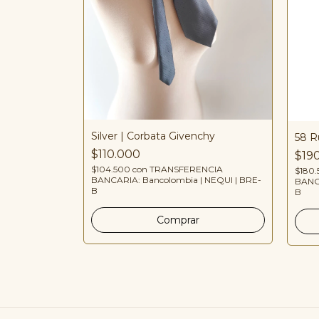
Silver | Corbata Givenchy
58 R
et
$110.000
$19
$104.500
con
TRANSFERENCIA
$180
NCIA
BANCARIA: Bancolombia | NEQUI | BRE-
BANCA
 NEQUI | BRE-
B
B